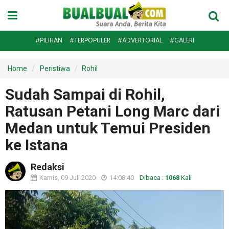
#PILIHAN
#TERPOPULER
#ADVERTORIAL
#GALERI
Home
Peristiwa
Rohil
Sudah Sampai di Rohil,
Ratusan Petani Long Marc dari
Medan untuk Temui Presiden
ke Istana
Redaksi
Kamis, 09 Juli 2020
14:08:40
Dibaca :
1068
Kali