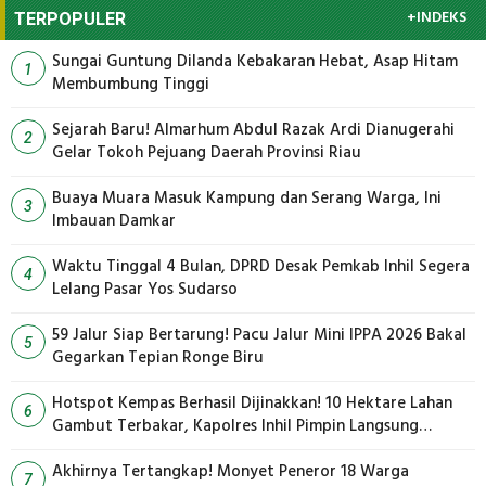
+INDEKS
TERPOPULER
Sungai Guntung Dilanda Kebakaran Hebat, Asap Hitam
1
Membumbung Tinggi
Sejarah Baru! Almarhum Abdul Razak Ardi Dianugerahi
2
Gelar Tokoh Pejuang Daerah Provinsi Riau
Buaya Muara Masuk Kampung dan Serang Warga, Ini
3
Imbauan Damkar
Waktu Tinggal 4 Bulan, DPRD Desak Pemkab Inhil Segera
4
Lelang Pasar Yos Sudarso
59 Jalur Siap Bertarung! Pacu Jalur Mini IPPA 2026 Bakal
5
Gegarkan Tepian Ronge Biru
Hotspot Kempas Berhasil Dijinakkan! 10 Hektare Lahan
6
Gambut Terbakar, Kapolres Inhil Pimpin Langsung
Pemadaman
Akhirnya Tertangkap! Monyet Peneror 18 Warga
7