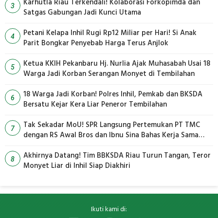
Karhutla Riau Terkendali! Kolaborasi Forkopimda dan
3
Satgas Gabungan Jadi Kunci Utama
Petani Kelapa Inhil Rugi Rp12 Miliar per Hari! Si Anak
4
Parit Bongkar Penyebab Harga Terus Anjlok
Ketua KKIH Pekanbaru Hj. Nurlia Ajak Muhasabah Usai 18
5
Warga Jadi Korban Serangan Monyet di Tembilahan
18 Warga Jadi Korban! Polres Inhil, Pemkab dan BKSDA
6
Bersatu Kejar Kera Liar Peneror Tembilahan
Tak Sekadar MoU! SPR Langsung Pertemukan PT TMC
7
dengan RS Awal Bros dan Ibnu Sina Bahas Kerja Sama
Pengelolaan Limbah
Akhirnya Datang! Tim BBKSDA Riau Turun Tangan, Teror
8
Monyet Liar di Inhil Siap Diakhiri
Ikuti kami di: