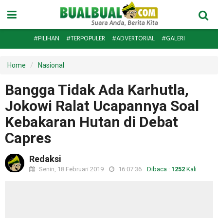
#PILIHAN
#TERPOPULER
#ADVERTORIAL
#GALERI
Home
Nasional
Bangga Tidak Ada Karhutla,
Jokowi Ralat Ucapannya Soal
Kebakaran Hutan di Debat
Capres
Redaksi
Senin, 18 Februari 2019
16:07:36
Dibaca :
1252
Kali