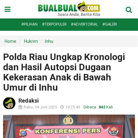
#PILIHAN
#TERPOPULER
#ADVERTORIAL
#GALERI
Home
Hukrim
Inhu
Polda Riau Ungkap Kronologi
dan Hasil Autopsi Dugaan
Kekerasan Anak di Bawah
Umur di Inhu
Redaksi
Rabu, 04 Juni 2025
19:25:43
Dibaca :
842
Kali