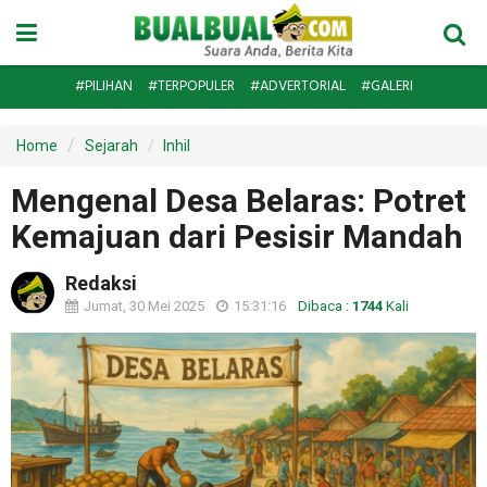
#PILIHAN
#TERPOPULER
#ADVERTORIAL
#GALERI
Home
Sejarah
Inhil
Mengenal Desa Belaras: Potret
Kemajuan dari Pesisir Mandah
Redaksi
Jumat, 30 Mei 2025
15:31:16
Dibaca :
1744
Kali